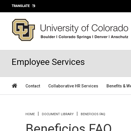
Skip to main content
TRANSLATE
Employee Services
Contact
Collaborative HR Services
Benefits & W
You are here
HOME
DOCUMENT LIBRARY
BENEFICIOS FAQ
Beneficios FAQ