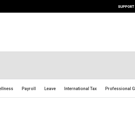
SUPPORT
ellness
Payroll
Leave
International Tax
Professional G