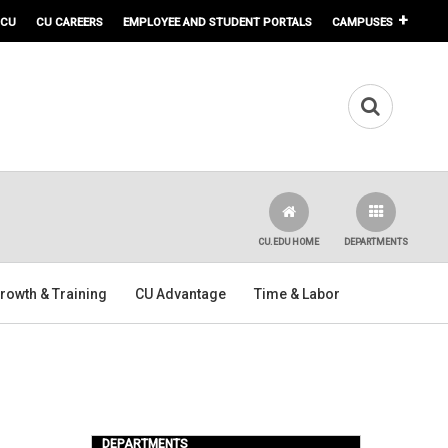
 CU
CU CAREERS
EMPLOYEE AND STUDENT PORTALS
CAMPUSES
CU.EDU HOME
DEPARTMENTS
rowth & Training
CU Advantage
Time & Labor
DEPARTMENTS